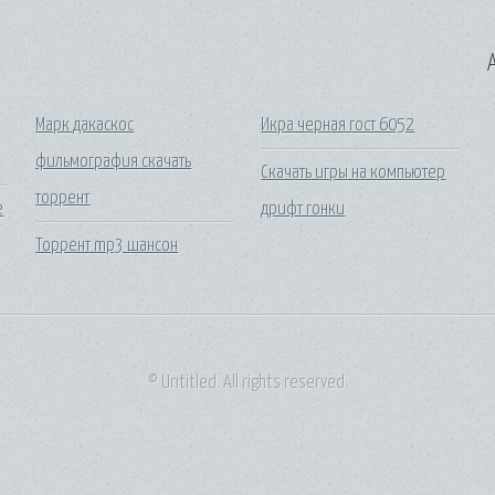
A
Марк дакаскос
Икра черная гост 6052
фильмография скачать
Скачать игры на компьютер
торрент
е
дрифт гонки
Торрент mp3 шансон
© Untitled. All rights reserved.