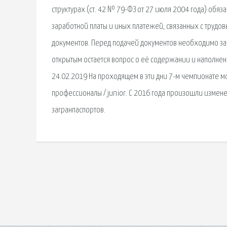
структурах (ст. 42 № 79-ФЗ от 27 июля 2004 года) обяз
заработной платы и иных платежей, связанных с труд
документов. Перед подачей документов необходимо заре
открытым остается вопрос о её содержании и наполнении
24.02.2019 На проходящем в эти дни 7-м чемпионате мо
профессионалы / junior. С 2016 года произошли изме
загранпаспортов.