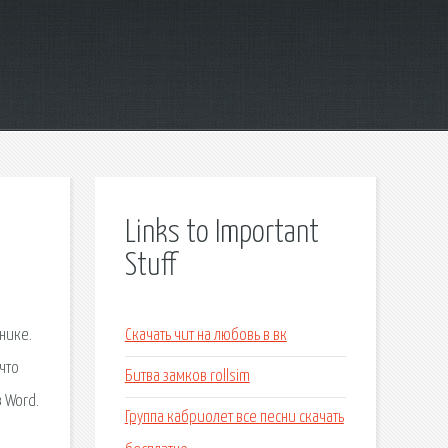
Links to Important
Stuff
нике.
Скачать чит на любовь в вк
что
Битва замков rollsim
 Word.
Группа кабриолет все песни скачать