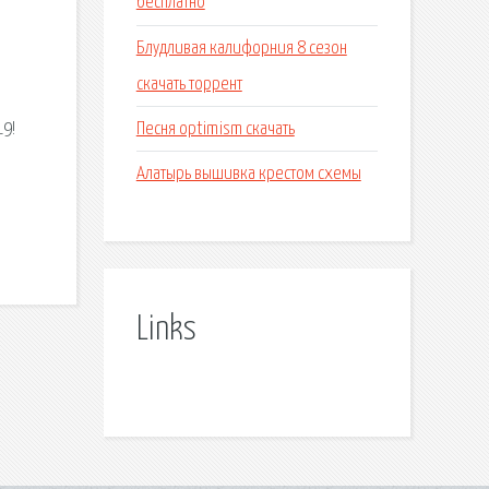
бесплатно
Блудливая калифорния 8 сезон
скачать торрент
Песня optimism скачать
19!
Алатырь вышивка крестом схемы
Links