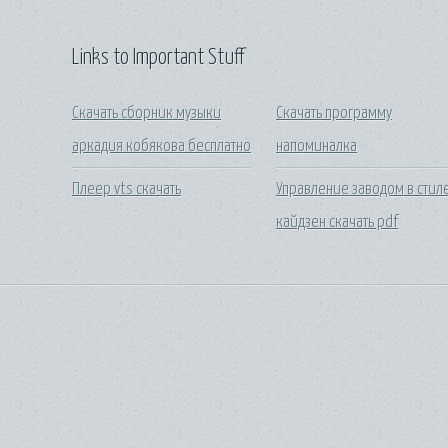
Links to Important Stuff
Скачать сборник музыки
Скачать программу
аркадия кобякова бесплатно
напоминалка
Плеер vts скачать
Управление заводом в стил
кайдзен скачать pdf