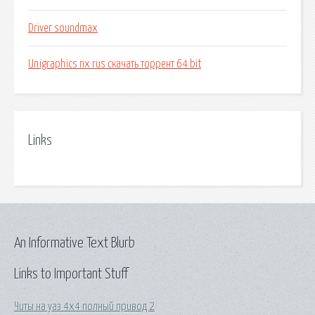
Driver soundmax
Unigraphics nx rus скачать торрент 64 bit
Links
An Informative Text Blurb
Links to Important Stuff
Читы на уаз 4х4 полный привод 2