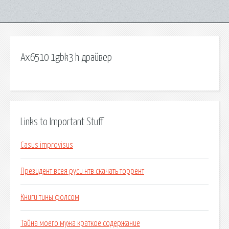
Ax6510 1gbk3 h драйвер
Links to Important Stuff
Casus improvisus
Президент всея руси нтв скачать торрент
Книги тины фолсом
Тайна моего мужа краткое содержание