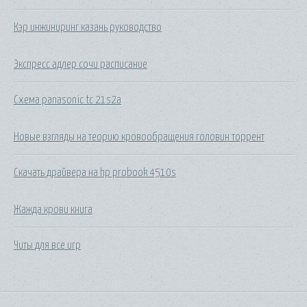
Кэр инжиниринг казань руководство
Экспресс адлер сочи расписание
Схема panasonic tc 21s2a
Новые взгляды на теорию кровообращения головин торрент
Скачать драйвера на hp probook 4510s
Жажда крови книга
Читы для все игр