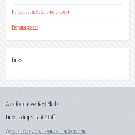
Nana скачать бесплатно альбом
Ретрика pixect
Links
An Informative Text Blurb
Links to Important Stuff
Детская песня усатый нянь скачать бесплатно