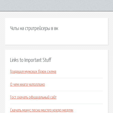
Читы на стритрейсеры в вк
Links to Important Stuff
Градация мужских брюк схема
О чем книга чиполлино
Гост скачать официальный сайт
Скачать минус песни мистер кредо медляк