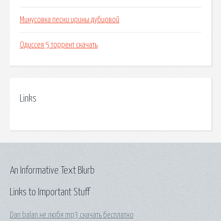
Минусовка песни ирины дубцовой
Одиссея 5 торрент скачать
Links
An Informative Text Blurb
Links to Important Stuff
Dan balan не любя mp3 скачать бесплатно