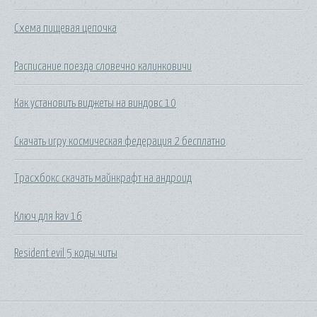
Схема пищевая цепочка
Расписание поезда словечно калинковичи
Как установить виджеты на виндовс 10
Скачать игру космическая федерация 2 бесплатно
Трасхбокс скачать майнкрафт на андроид
Ключ для kav 16
Resident evil 5 коды читы