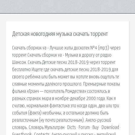
Детская новогодняя музыка скачать торрент
Скачать сборник va - Лучшие хиты дискотек №4 (mp3) через
торрент Скачать сборник va - Музыка в дорогу от радио
Шансон. Скачать Детские песни 2018-2019 через торрент
бесплатно Ищете где скачать детские песни 2018-2019 для
своего ребёнка или быть может вы хотите вновь ощутить те
славные моменты далёкого прошлого. Премьерные показы
фильма «Гринч — похититель Рождества» состоялись в
разных странах мира в ноябре-декабре 2000 года. Как я
считаю, нормальная фантастика это когда один, два или три
события (факта) необычны, а остальное должно быть
реалистичным (ну почти реалистичным). Англо-русский
словарь. Словарь Мультитран · Dicts · Forum · Buy · Download ·
Guestbook · Contacts. Англо-русский и русско - английский