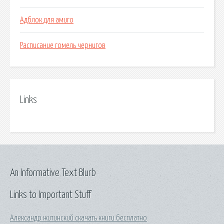
Адблок для амиго
Расписание гомель чернигов
Links
An Informative Text Blurb
Links to Important Stuff
Александр житинский скачать книги бесплатно