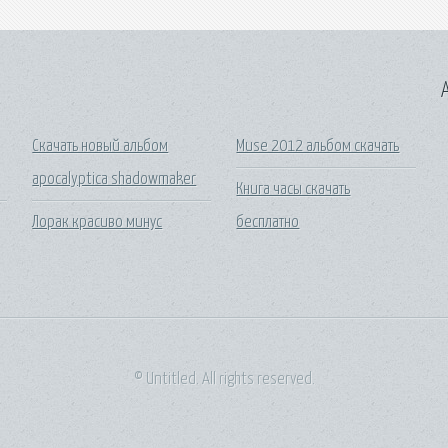
A
Скачать новый альбом
Muse 2012 альбом скачать
apocalyptica shadowmaker
Книга часы скачать
Лорак красиво минус
бесплатно
© Untitled. All rights reserved.