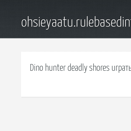
ohsieyaatu.rulebasedin
Dino hunter deadly shores играт