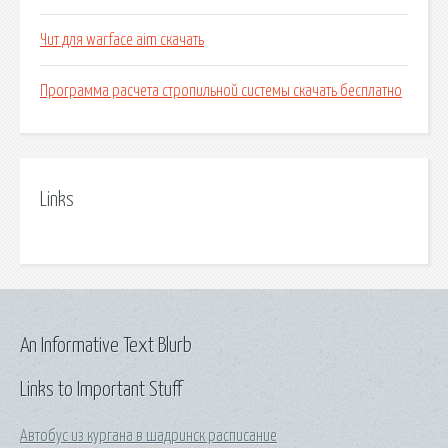
Чит для warface aim скачать
Программа расчета стропильной системы скачать бесплатно
Links
An Informative Text Blurb
Links to Important Stuff
Автобус из кургана в шадринск расписание