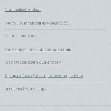
Smartmontools windows
Скачать игру на телефон морковный бобби
Серия игр emergency
Скачать карту типичный летсплейщик скачать
Красная вдова скачать фильм торрент
Французский язык 7 класс юрий клименко решебник
Гаррис мод 13 скачать карты