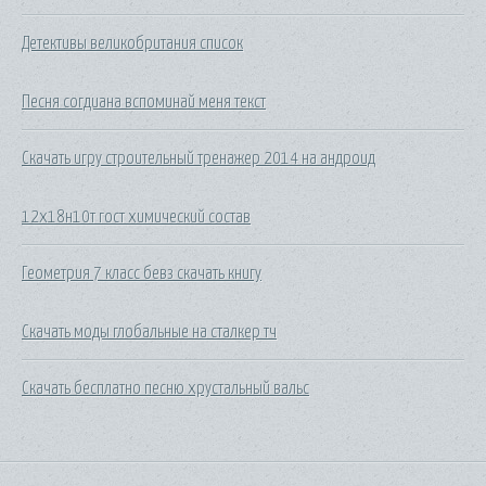
Детективы великобритания список
Песня согдиана вспоминай меня текст
Скачать игру строительный тренажер 2014 на андроид
12х18н10т гост химический состав
Геометрия 7 класс бевз скачать книгу
Скачать моды глобальные на сталкер тч
Скачать бесплатно песню хрустальный вальс