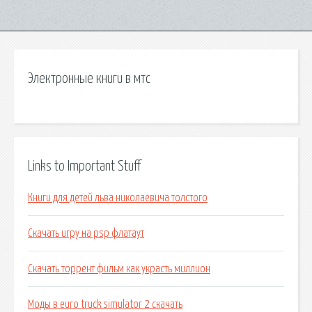
Электронные книги в мтс
Links to Important Stuff
Книги для детей льва николаевича толстого
Скачать игру на psp флатаут
Скачать торрент фильм как украсть миллион
Моды в euro truck simulator 2 скачать