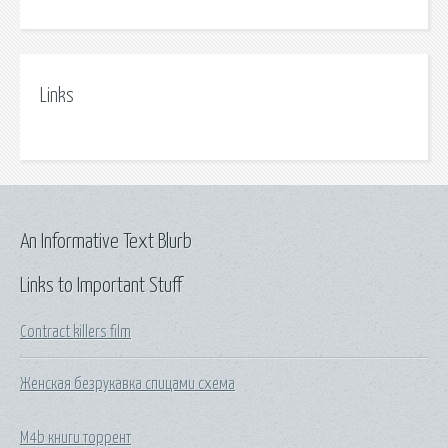
Links
An Informative Text Blurb
Links to Important Stuff
Contract killers film
Женская безрукавка спицами схема
M4b книги торрент