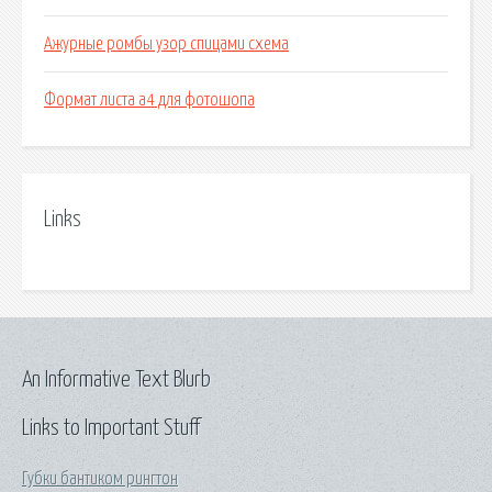
Ажурные ромбы узор спицами схема
Формат листа а4 для фотошопа
Links
An Informative Text Blurb
Links to Important Stuff
Губки бантиком рингтон