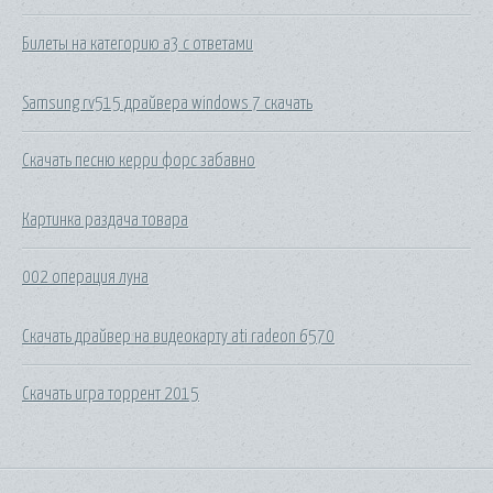
Билеты на категорию а3 с ответами
Samsung rv515 драйвера windows 7 скачать
Скачать песню керри форс забавно
Картинка раздача товара
002 операция луна
Скачать драйвер на видеокарту ati radeon 6570
Скачать игра торрент 2015