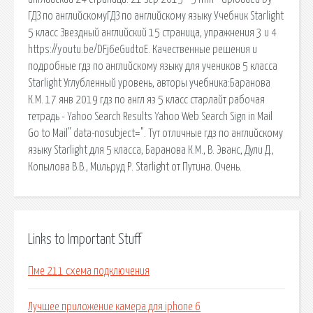
ГДЗ по английскомуГДЗ по английскому языку Учебник Starlight
5 класс Звездный английский 15 страница, упражнения 3 и 4
https://youtu.be/DFj6eGudtoE. Качественные решения и
подробные гдз по английскому языку для учеников 5 класса
Starlight Углубленный уровень, авторы учебника:Баранова
К.М. 17 янв 2019 гдз по англ яз 5 класс старлайт рабочая
тетрадь - Yahoo Search Results Yahoo Web Search Sign in Mail
Go to Mail" data-nosubject=". Тут отличные гдз по английскому
языку Starlight для 5 класса, Баранова К.М., В. Эванс, Дули Д.,
Копылова В.В., Мильруд Р. Starlight от Путина. Очень.
Links to Important Stuff
Пме 211 схема подключения
Лучшее приложение камера для iphone 6