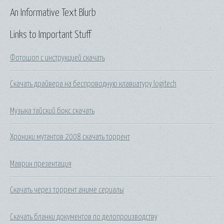
An Informative Text Blurb
Links to Important Stuff
Фотошоп с инструкцией скачать
Скачать драйвера на беспроводную клавиатуру logitech
Музыка тайский бокс скачать
Хроники мутантов 2008 скачать торрент
Маврин презентация
Скачать через торрент аниме сериалы
Скачать бланки документов по делопроизводству