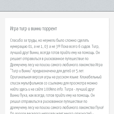
Игра тигр и винни торрент
Спасибо за труды, но неужели было сложно сделать
нумерацию 01, а не 1, 03 а не 3!!! Пока всего 6 сидов. Тигр,
лучший друг Винни, всегда готов прийти ему на помощь. Он
решает отправиться в рискованное путешествие по
Дремучему лесу на поиски самого любимого лакомства Игра
"Тигр и Винни" предназначена для детей от 5 лет.
Оригинальная версия игры на русском языке. Кликабельный
список мультфильмов со ссылками для просмотра можно
найти здесь и на сайте 100kino.info. Тигра - лучший друг
Винни Пуха, как всегда, готов прийти ему на помощь. Он
решил отправиться в рискованное путешествие по
дремучему лесу на поиски самого любимого лакомства Пуха!
По дороге веселого непоседу ждет много опасностей -