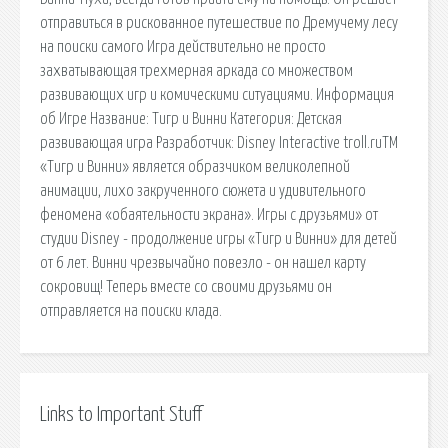
отправиться в рискованное путешествие по Дремучему лесу
на поиски самого Игра действительно не просто
захватывающая трехмерная аркада со множеством
развивающих игр и комическими ситуациями. Информация
об Игре Название: Тигр и Винни Категория: Детская
развивающая игра Разработчик: Disney Interactive troll.ruTM
«Тигр и Винни» является образчиком великолепной
анимации, лихо закрученного сюжета и удивительного
феномена «обаятельности экрана». Игры с друзьями» от
студии Disney - продолжение игры «Тигр и Винни» для детей
от 6 лет. Винни чрезвычайно повезло - он нашел карту
сокровищ! Теперь вместе со своими друзьями он
отправляется на поиски клада.
Links to Important Stuff