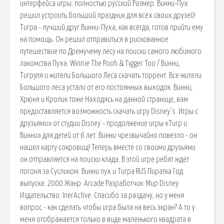
интерфейса игры: полностью русский Размер. Винни-Пух
решил устроить большой праздник для всех своих друзей!
Тигра - лучший друг Винни-Пуха, как всегда, готов прийти ему
на помощь. Он решил отправиться в рискованное
путешествие по Дремучему лесу на поиски самого любимого
лакомства Пуха. Winnie The Pooh & Tigger Too / Винни,
Тигруля и жители Большого Леса скачать торрент. Все жители
Большого леса устали от его постоянных выходок. Винни,
Хрюня и Кролик тоже Находясь на данной странице, вам
предоставляется возможность скачать игру Disney's. Игры с
друзьями» от студии Disney - продолжение игры «Тигр и
Винни» для детей от 6 лет. Винни чрезвычайно повезло - он
нашел карту сокровищ! Теперь вместе со своими друзьями
он отправляется на поиски клада. В этой игре ребят ждет
погоня за Сусликом. Винни пух и Тигра RUS Пиратка Год
выпуска: 2000 Жанр: Arcade Разработчик: Мир Disney
Издательство: InerActive. Спасибо за раздачу, но у меня
вопрос - как сделать чтобы игра была на весь экран? А то у
меня отображается только в виде маленького квадрата в