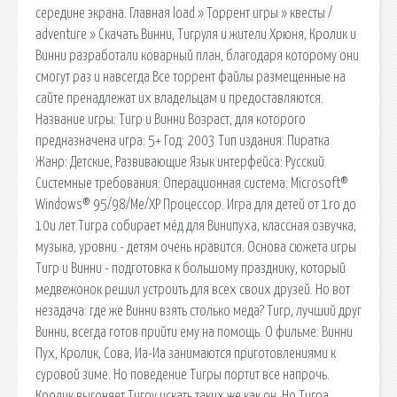
середине экрана. Главная load » Торрент игры » квесты /
adventure » Скачать Винни, Тигруля и жители Хрюня, Кролик и
Винни разработали коварный план, благодаря которому они
смогут раз и навсегда Все торрент файлы размещенные на
сайте пренадлежат их владельцам и предоставляются.
Название игры: Тигр и Винни Возраст, для которого
предназначена игра: 5+ Год: 2003 Тип издания: Пиратка
Жанр: Детские, Развивающие Язык интерфейса: Русский.
Системные требования: Операционная система: Microsoft®
Windows® 95/98/Me/XP Процессор. Игра для детей от 1го до
10и лет.Тигра собирает мёд для Винипуха, классная озвучка,
музыка, уровни - детям очень нравится. Основа сюжета игры
Тигр и Винни - подготовка к большому празднику, который
медвежонок решил устроить для всех своих друзей. Но вот
незадача: где же Винни взять столько меда? Тигр, лучший друг
Винни, всегда готов прийти ему на помощь. О фильме: Винни
Пух, Кролик, Сова, Иа-Иа занимаются приготовлениями к
суровой зиме. Но поведение Тигры портит все напрочь.
Кролик выгоняет Тигру искать таких же как он. Но Тигра