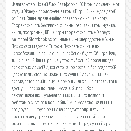
Издательство: Новый Диск Платформа: PC Игры с друзьями» от
студии Disney - продолжение игры «Тигр и Винни» для детей
от 6 лет. Винни чрезвычайно повезло - он нашел карту.
Торрент скачать бесплатно фильмы, сериалы, игры, музыка,
книги, программы, КПК » Игры торрент скачать » Disneys
Animated Storybook Ах эти милые и жизнерадостные Вини-
Пух со своим другом Тигром. Пускаясь с ними в их
невообразимые приключения, ребенок будет. Об игре: Как,
ты не знаеш?! Винни решил устроить болшой праздник для
всех своих друзей! И, конечто какое веселье без сладостей?
Где же взять столько меда? Тигр лучший друг Винни, как
всегда, готов прийти ему на помощь. Он решил отправится в
дремучий лес за поисками меда. Об игре: Сборник
захватывающих и увлекательных мини-игр позволит
ребятам окунуться в волшебный мир медвежонка Винни и
его друзей. Тигруля решил как следует попрыгать, и в
Большом лесу сразу стало веселее. Путешествуйте по
окрестностям и помогайте знакомым. Тигра, лучший друг
Винни-Пуха, всегда готов прийти ему на помощь. Он решает