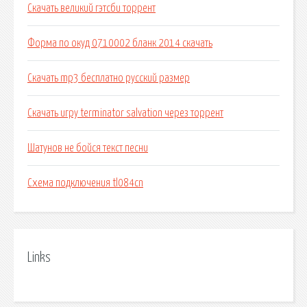
Скачать великий гэтсби торрент
Форма по окуд 0710002 бланк 2014 скачать
Скачать mp3 бесплатно русский размер
Скачать игру terminator salvation через торрент
Шатунов не бойся текст песни
Схема подключения tl084cn
Links