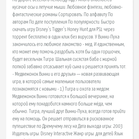
кусачие осы и летучие мыши. Любовное фэнтези, любовно-
фантастические романы Сортировать: По алфавиту По
авторам По дате поступления По популярности. Быстро
скачать игру Disney's Tigger's Honey Hunt для PS1 через
торрент бесплатно в один клик без вирусов. У Винни-Пуха
закончилось его любимое лакомство - мед. И единственным,
кто может ему помочь раздобыть хотя бы один горшочек,
будет весельчак Тигра. Шальная сисястая баба с жирной
попкой забавно отсасывает хуй сына и решается принять тот.
- Медвежонок Винни и его друзья» — новая развивающая
игра, в которой самые маленькие пользователи
познакомятся с новыми - 1) Тигра и охота за медом:
Медвежонок Винни готовится к большой вечеринке, на
которой ему понадобится намного больше мёда, чем
обычно. Тигра, лучший друг Винни-Пуха, всегда готов прийти
ему на помощь. Он решает отправиться в рискованное
путешествие по Дремучему лесу на Дата выхода игры: 2003
Издатель игры: Disney Interactive Жанр игры: для детей Язык