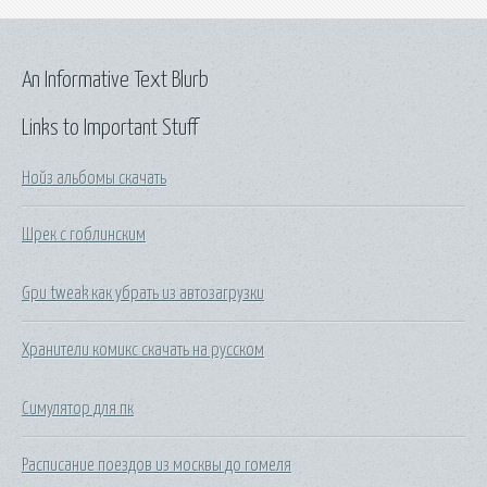
An Informative Text Blurb
Links to Important Stuff
Нойз альбомы скачать
Шрек с гоблинским
Gpu tweak как убрать из автозагрузки
Хранители комикс скачать на русском
Симулятор для пк
Расписание поездов из москвы до гомеля