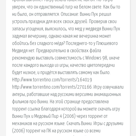
уверен, что он единственный тигр на белом свете. Как бы то
ни было, он отправляется. Описание: Винни Пух решил
устроить праздник для всех своих друзей. Проверив свои
запасы угощения, выяснилось, что мед у медведя Винни Пух
задумал вечеринку, однако какая же вечеринка может
обойтись без сладкого мёда? Последнего-то у Плюшевого
Медведя нет. Предварительно в свойствах файла
рекомендую выставить совместимость с Windows 98, иначе
после каждого выхода из игры, качество цветопередачи
будет низкое, и придётся выставлять самому как было.
Http://www.torrentino.com/torrents/164019
http://www.torrentino.com/torrents/270166. Игру озвучивали
актеры, работавшие над русскими версиями анимационных
фильмов про Винни. На этой странице предоставлена
торрент ссылка благодаря которой вы можете скачать игру
Винни Пух и Медовый Пир 4 (2006) через торрент от
механиков на русском языке. Скачать Винни. Игры с друзьями
(2006) торрент на ПК на русском языке со всеми