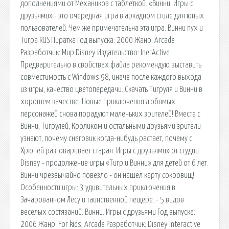
дополнениями от Механиков с таблеткой. «Винни. Игры с
друзьями» - это очередная игра в аркадном стиле для юных
пользователей. Чем же примечательна эта игра. Винни пух и
Тигра RUS Пиратка Год выпуска: 2000 Жанр: Arcade
Разработчик: Мир Disney Издательство: InerActive.
Предварительно в свойствах файла рекомендую выставить
совместимость с Windows 98, иначе после каждого выхода
из игры, качество цветопередачи. Скачать Тигруля и Винни в
хорошем качестве. Новые приключения любимых
персонажей снова порадуют маленьких зрителей! Вместе с
Винни, Тигрулей, Кроликом и остальными друзьями зрители
узнают, почему снеговик когда-нибудь растает, почему с
Хрюней разговаривает старая. Игры с друзьями» от студии
Disney - продолжение игры «Тигр и Винни» для детей от 6 лет.
Винни чрезвычайно повезло - он нашел карту сокровищ!
Особенности игры: 3 удивительных приключения в
Зачарованном Лесу и таинственной пещере. - 5 видов
веселых состязаний. Винни. Игры с друзьями Год выпуска:
2006 Жанр: For kids, Arcade Разработчик: Disney Interactive