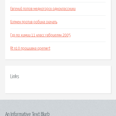
Евгений попов медногорск одноклассники
Бэтмен против робина скачать
Гдз по химии 11 класс габриелян 2005
Rt n10 прошивка openwrt
Links
An Informative Text Blurb