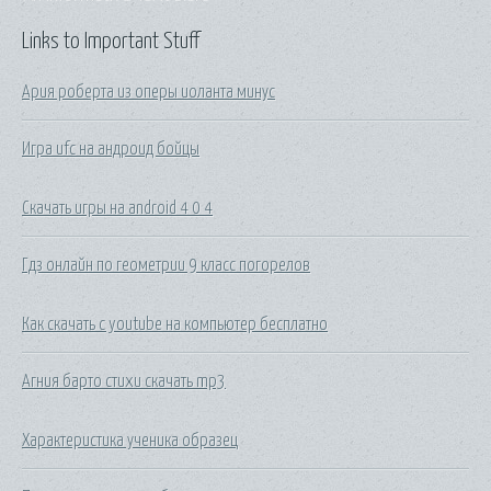
Links to Important Stuff
Ария роберта из оперы иоланта минус
Игра ufc на андроид бойцы
Скачать игры на android 4 0 4
Гдз онлайн по геометрии 9 класс погорелов
Как скачать с youtube на компьютер бесплатно
Агния барто стихи скачать mp3
Характеристика ученика образец