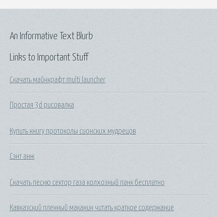
An Informative Text Blurb
Links to Important Stuff
Скачать майнкрафт multi launcher
Простая 3d рисовалка
Купить книгу протоколы сионских мудрецов
Сэнт анж
Скачать песню сектор газа колхозный панк бесплатно
Кавказский пленный маканин читать краткое содержание