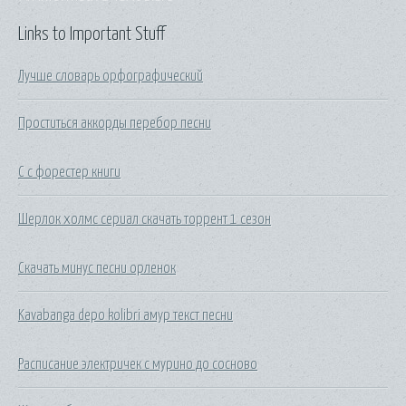
Links to Important Stuff
Лучше словарь орфографический
Проститься аккорды перебор песни
С с форестер книги
Шерлок холмс сериал скачать торрент 1 сезон
Скачать минус песни орленок
Kavabanga depo kolibri амур текст песни
Расписание электричек с мурино до сосново