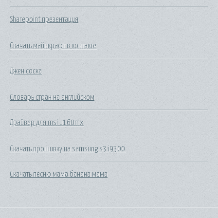
Sharepoint презентация
Скачать майнкрафт в контакте
Джен соска
Словарь стран на английском
Драйвер для msi u160mx
Скачать прошивку на samsung s3 i9300
Скачать песню мама банана мама