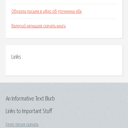
Образец письма в ифнс об уточнении кбк
Валерий карышев скачать книги
Links
An Informative Text Blurb
Links to Important Stuff
Fever песня скачать