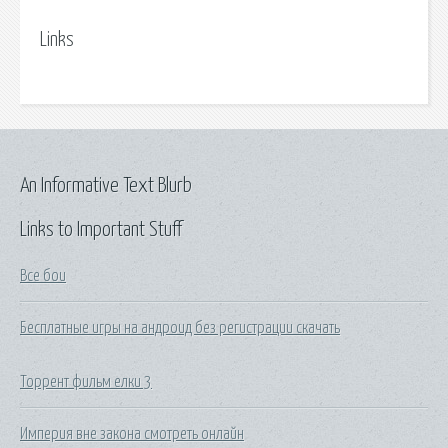
Links
An Informative Text Blurb
Links to Important Stuff
Все бои
Бесплатные игры на андроид без регистрации скачать
Торрент фильм елки 3
Империя вне закона смотреть онлайн