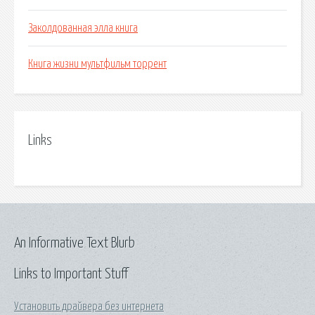
Заколдованная элла книга
Книга жизни мультфильм торрент
Links
An Informative Text Blurb
Links to Important Stuff
Установить драйвера без интернета