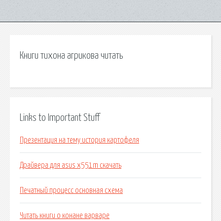
Книги тихона агрикова читать
Links to Important Stuff
Презентация на тему история картофеля
Драйвера для asus x551m скачать
Печатный процесс основная схема
Читать книги о конане варваре