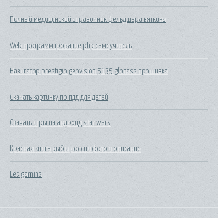
Полный медицинский справочник фельдшера вяткина
Web программирование php самоучитель
Навигатор prestigio geovision 5135 glonass прошивка
Скачать картинку по пдд для детей
Скачать игры на андроид star wars
Красная книга рыбы россии фото и описание
Les gamins