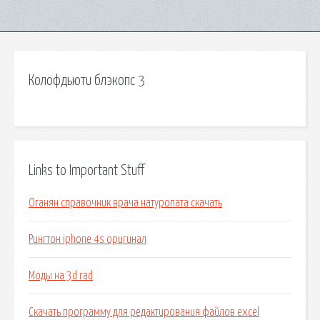
Колофдьюти блэкопс 3
Links to Important Stuff
Оганян справочник врача натуропата скачать
Рингтон iphone 4s оригинал
Моды на 3d rad
Скачать программу для редактирования файлов excel