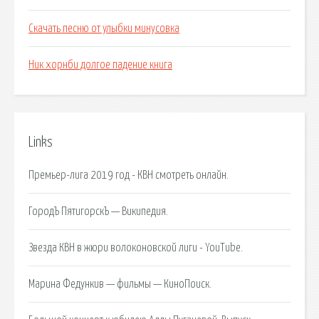
Скачать песню от улыбки минусовка
Ник хорнби долгое падение книга
Links
Премьер-лига 2019 год - КВН смотреть онлайн.
ГородЪ ПятигорскЪ — Википедия.
Звезда КВН в жюри волоконовской лиги - YouTube.
Марина Федункив — фильмы — КиноПоиск.