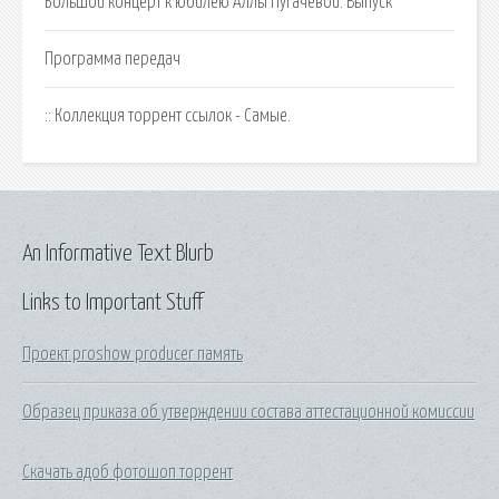
Большой концерт к юбилею Аллы Пугачевой. Выпуск
Программа передач
:: Коллекция торрент ссылок - Самые.
An Informative Text Blurb
Links to Important Stuff
Проект proshow producer память
Образец приказа об утверждении состава аттестационной комиссии
Скачать адоб фотошоп торрент