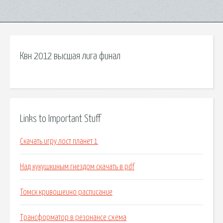
Квн 2012 высшая лига финал
Links to Important Stuff
Скачать игру лост планет 1
Над кукушкиным гнездом скачать в pdf
Томск кривошеино расписание
Трансформатор в резонансе схема