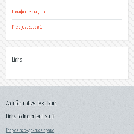
Голдфингер видео
Игра just cause 1
Links
An Informative Text Blurb
Links to Important Stuff
Егоров гражданское право