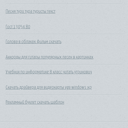
Песня тури тура туристы текст
Гост 13054 80
Голова в облаках фильм скачать
Аккорды для гитары популярных песен в картинках
Учебник по информатике 8 класс читать угринович
Скачать драйвера для видеокарты vga windows xp
Рекламный буклет скачать шаблон