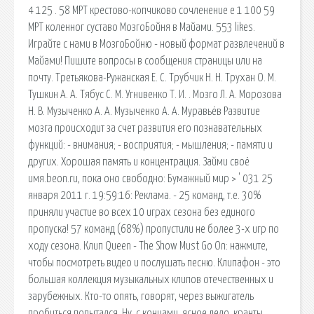
4 125 . 58 МРТ крестово-копчиково сочленение е 1 100 59
МРТ коленног суставо МозгоБойня в Майами. 553 likes.
Играйте с нами в МозгоБойню - новый формат развлечений в
Майами! Пишите вопросы в сообщения страницы или на
почту. Третьякова-Ружанская Е. С. Трубчик Н. Н. Трухан О. М.
Тушкин А. А. Тябус С. М. Угнивенко Т. И. . Мозго Л. А. Морозова
Н. В. Музыченко А. А. Музыченко А. А. Муравьёв Развитие
мозга происходит за счет развития его познавательных
функций: - внимания; - восприятия; - мышления; - памяти и
других. Хорошая память и концентрация. Займи своё
имя.beon.ru, пока оно свободно: Бумажный мир > ' 031 25
января 2011 г. 19:59:16: Реклама. - 25 команд, т.е. 30%
приняли участие во всех 10 играх сезона без единого
пропуска! 57 команд (68%) пропустили не более 3-х игр по
ходу сезона. Клип Queen - The Show Must Go On: нажмите,
чтобы посмотреть видео и послушать песню. Клипафон - это
большая коллекция музыкальных клипов отечественных и
зарубежных. Кто-то опять, говорят, через выжигатель
пробиться попытался. Ну, с концами, ясное дело, кранты