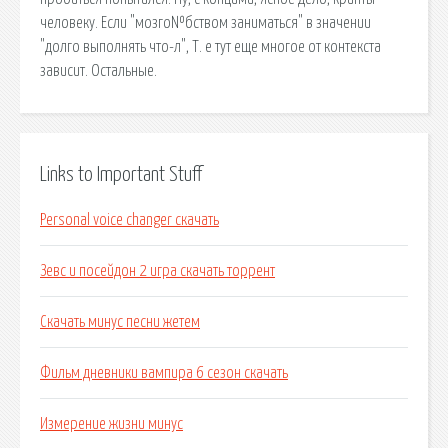
человеку. Если "мозго№бством заниматься" в значении
"долго выполнять что-л", Т. е тут еще многое от контекста
зависит. Остальные.
Links to Important Stuff
Personal voice changer скачать
Зевс и посейдон 2 игра скачать торрент
Скачать минус песни жетем
Фильм дневники вампира 6 сезон скачать
Измерение жизни минус