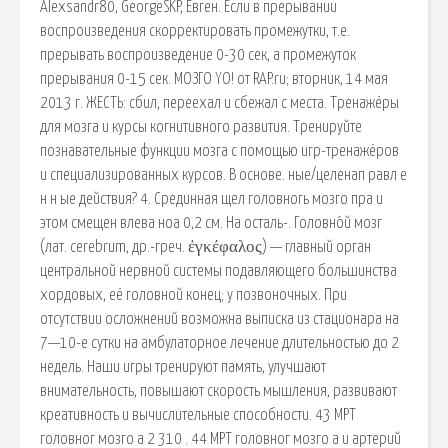
Alexsandr80, GeorgeSKP, Евген. Если в прерывании
воспроизведения скорректировать промежутки, т.е.
прерывать воспроизведение 0-30 сек, а промежуток
прерывания 0-15 сек. МОЗГО YO! от RAP.ru; вторник, 14 мая
2013 г. ЖЕСТЬ: сбил, переехал и сбежал с места. Тренажёры
для мозга и курсы когнитивного развития. Тренируйте
познавательные функции мозга с помощью игр-тренажёров
и специализированных курсов. В основе. ные/целенап равл е
н н ые действия? 4. Срединная щел головногь мозго пра и
этом смещен влева ноа 0,2 см. На осталь-. Головно́й мозг
(лат. cerebrum, др.-греч. ἐγκέφαλος) — главный орган
центральной нервной системы подавляющего большинства
хордовых, её головной конец; у позвоночных. При
отсутствии осложнений возможна выписка из стационара на
7—10-е сутки на амбулаторное лечение длительностью до 2
недель. Наши игры тренируют память, улучшают
внимательность, повышают скорость мышления, развивают
креативность и вычислительные способности. 43 МРТ
головног мозго а 2 310 . 44 МРТ головног мозго а и артерий