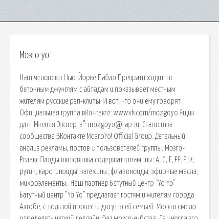
Мозго yo
Наш человек в Нью-Йорке Пабло Прекрати ходит по
бетонным джунглям с айпадам и показывает местным
жителям русские рэп-клипы. И вот, что они ему говорят.
Официальная группа вКонтакте: www.vk.com/mozgoyo Ящик
для "Мнения Эксперта": mozgoyo@rap.ru. Статистика
cообщества ВКонтакте МозгоYo! Official Group. Детальный
анализ рекламы, постов и пользователей группы. Мозго-
Релакс Плоды шиповника содержат витамины: А, С, Е, РР, Р, К;
рутин; каротиноиды; катехины; флавоноиды; эфирные масла;
микроэлементы:. Наш партнер Батутный центр "Yo Yo"
Батутный центр "Yo Yo" предлагает гостям и жителям города
Актобе, с пользой провести досуг всей семьей. Можно смело
определять четкий деллайн, без мозго-е-бства. Да иногда это