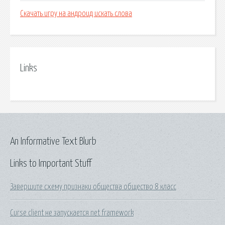
Скачать игру на андроид искать слова
Links
An Informative Text Blurb
Links to Important Stuff
Завершите схему признаки общества общество 8 класс
Curse client не запускается net framework