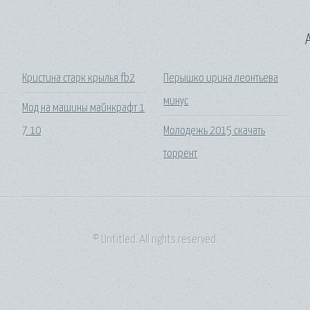
A
Кристина старк крылья fb2
Перышко ирина леонтьева
минус
о
Мод на машины майнкрафт 1
7 10
Молодежь 2015 скачать
торрент
© Untitled. All rights reserved.