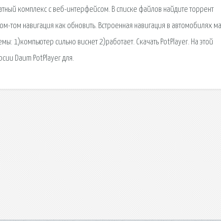
тный комплекс с веб-интерфейсом. В списке файлов найдите торрент
ом-том навигация как обновить. Встроенная навигация в автомобилях м
мы: 1)компьютер сильно виснет 2)работает. Скачать PotPlayer. На этой
сии Daum PotPlayer для.