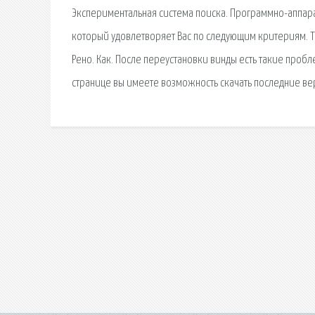
Экспериментальная система поиска. Программно-аппара
который удовлетворяет Вас по следующим критериям. Т
Рено. Как. После переустановки винды есть такие пробле
странице вы имеете возможность скачать последние вер