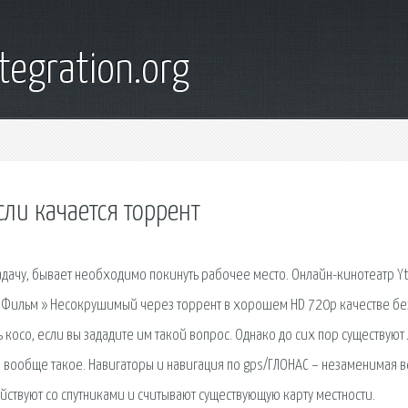
tegration.org
ли качается торрент
адачу, бывает необходимо покинуть рабочее место. Онлайн-кинотеатр Yt
 » Фильм » Несокрушимый через торрент в хорошем HD 720p качестве бе
 косо, если вы зададите им такой вопрос. Однако до сих пор существуют
 это вообще такое. Навигаторы и навигация по gps/ГЛОНАС – незаменимая 
йствуют со спутниками и считывают существующую карту местности.