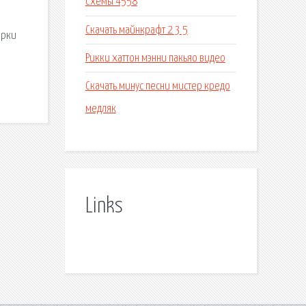
Схемы 4558
Скачать майнкрафт 2 3 5
арки
Рикки хаттон мэнни пакьяо видео
Скачать минус песни мистер кредо
медляк
Links