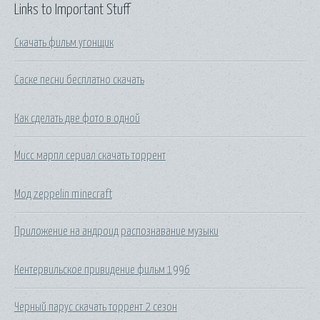
Links to Important Stuff
Скачать фильм угонщик
Саске песни бесплатно скачать
Как сделать две фото в одной
Мисс марпл сериал скачать торрент
Мод zeppelin minecraft
Приложение на андроид распознавание музыки
Кентервильское привидение фильм 1996
Черный парус скачать торрент 2 сезон