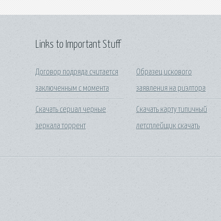
Links to Important Stuff
Договор подряда считается
Образец искового
заключенным с момента
заявления на риэлтора
Скачать сериал черные
Скачать карту типичный
зеркала торрент
летсплейщик скачать