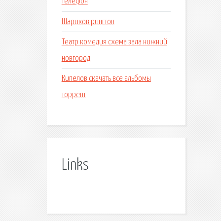
телефон
Шариков рингтон
Театр комедия схема зала нижний
новгород
Кипелов скачать все альбомы
торрент
Links