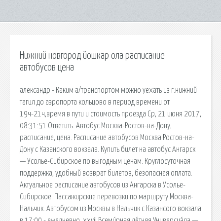
Нижний новгород йошкар ола расписание
автобусов цена
александр - Каким а/транспортом можно уехать из г.нижний
тагил до аэропорта кольцово в период времени от
19ч-21ч,время в пути и стоимость проезда Ср, 21 июня 2017,
08:31:51 Ответить. Автобус Москва-Ростов-на-Дону,
расписание, цена. Расписание автобусов Москва Ростов-на-
Дону с Казанского вокзала. Купить билет на автобус Ангарск
— Усолье-Сибирское по выгодным ценам. Круглосуточная
поддержка, удобный возврат билетов, безопасная оплата.
Актуальное расписание автобусов из Ангарска в Усолье-
Сибирское. Пассажирские перевозки по маршруту Москва-
Нальчик. Автобусом из Москвы в Нальчик с Казансого вокзала
в 17:00 - ежедневно. xxvii Всеми́рная ле́тняя Универсиа́да —