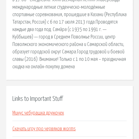
международные летние студенческо-молодёжные
спортивные соревнования, прошедшие в Казани (Республика
Татарстан, Россия) с 6 по 17 июля 2013 года.Проводятся
каждые два года под. Сама́ра (с 1935 по 1991 г. —
Куйбышев) — город в Среднем Поволжье России, центр
Поволжского экономического района и Самарской области,
образует городской округ Самара.Город трудовой и боевой
славы (2016). Внимание! Только с 1 по 10 мая – праздничная
скидка на онлайн-покупку домена
Links to Important Stuff
Минус чебурашка дружочек
Скачать игру про червяков worms