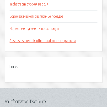
Techstream русская версия
Воронеж майкоп расписание поездов
Модели менеджмента презентация
Assassins creed brotherhood книга на русском
Links
An Informative Text Blurb