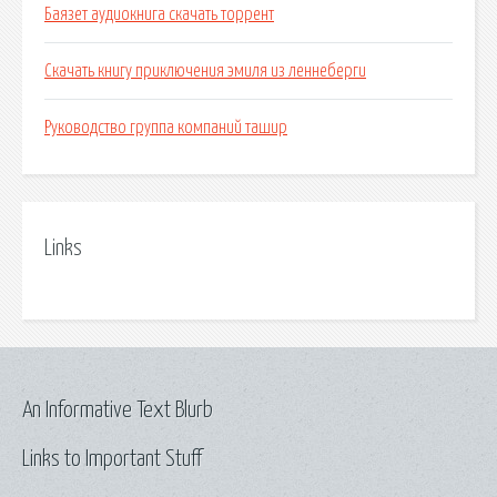
Баязет аудиокнига скачать торрент
Скачать книгу приключения эмиля из леннеберги
Руководство группа компаний ташир
Links
An Informative Text Blurb
Links to Important Stuff