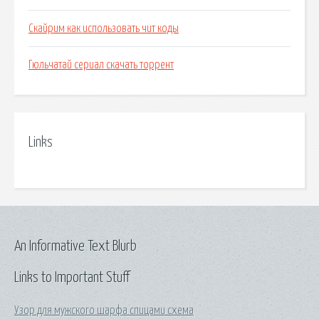
Скайрим как использовать чит коды
Гюльчатай сериал скачать торрент
Links
An Informative Text Blurb
Links to Important Stuff
Узор для мужского шарфа спицами схема