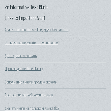
An Informative Text Blurb
Links to Important Stuff
Скачать песню moves like jagger бесплатно
Электрички пермь шаля расписание
Spb tv россия скачать
Прохождение time library
Заполненная книга продаж скачать
Расписание матчей чемпионатов
Скачать книги на польском языке fb2