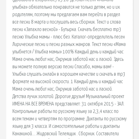
улыбка» обязательно понравится не только детям, но и их
родителям, поэтому мы предлагаем вам перейти в раздел
все песни 8 марта и послушать весь сборник. Текст и слова
песни «Запахло весной» - Бутырка. Скачать бесплатно mp3
песню Улыбка мамы - плюс без. Каталог-определитель песен
Лирические песни и песни разных жанров. Текст песни «Мама
улыбнется / Улыбка мамы» 100% Каждый день и каждый час
Мама очень любит нас, Окружив заботой нас и лаской. Здесь
вы можете полную версию песни Спасибо, мамы вам! -
Улыбка слушать онлайн в хорошем качестве и скачать в mp3
формате на высокой скорости. 1 Каждый день и каждый час
Мама очень любит нас, Окружив заботой нас и лаской.
Детства лучик золотой. Дорогие друзья! Музыкальный проект
ИМЕНА НА ВСЕ ВРЕМЕНА представляет: 31 октября 2015 - ЗАЛ.
Контрольные работы по русскому языку за 2,3,4 класс по
всем темам и четвертям по программе. Диктанты по русскому
языку для 3 класса. И самостоятельные работы и диктанты
Канакиной…. Жидовский Телеящик . Сборник. Составители