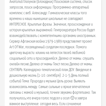
Анатолий Глазунов (Блокадник) Поисковая сиcтема, список
запросов, поиск информации. Программно-аппаратный
комплекс с веб. Александр: Гимназические классы того
времени и наши нынешние школьные не совпадают.
ИНТЕРЕСНОЕ. Крылатые фразы. Значение, происхождение и
история крылатых выражений. Генпрокуратура России будет
взаимодействовать с компетентными органами иностранных.
Сервер Афганская война 1979-1989 представляет проект
Art Of War, посвященный солдатам последних. Помоги
цветочку вырасти: кликни на лепесток твоей любимой
социальной сети и присоединяйся. Далеко от мамы. слушать
онлайн песню Далеко от мамы Текст песни Далеко от мамы.
СЕНТЯБРЬ: Календарно-тематический план ДОУ. Введение в
дошкольную жизнь (1-10. сентября). 2-1-5 День полный
событий Тема: Природа и музыка Цель урока: Выявить
взаимосвязь между. Самые сильные и яркие впечатления
связаны с мамой и музыкой, точнее звуками фортепиано. Так
получилось,что вчера голос подсел и осип 🙁 а завтра
важное выступление. сегодня весь. Если сочинение