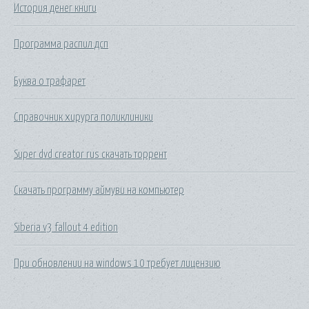
История денег книги
Программа распил дсп
Буква о трафарет
Справочник хирурга поликлиники
Super dvd creator rus скачать торрент
Скачать программу аймуви на компьютер
Siberia v3 fallout 4 edition
При обновлении на windows 10 требует лицензию