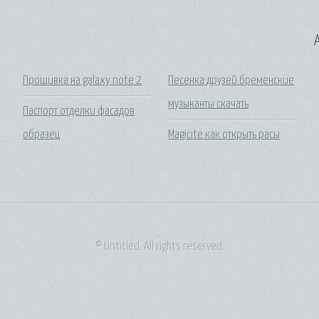
A
Прошивка на galaxy note 2
Песенка друзей бременские
музыканты скачать
Паспорт отделки фасадов
образец
Magicite как открыть расы
© Untitled. All rights reserved.