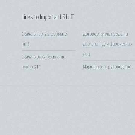
Links to Important Stuff
Скачать карту в формате
Договор купли продажи
nm3
двигателя для физических
лиц
Скачать игры бесплатно
нокиа 311
Magic lantern руководство