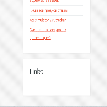
видеокарты realtek
Книга зов предков отзывы
Atc simulator 2 rutracker
Буква ы конспект урока с
презентацией
Links