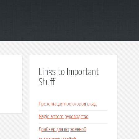
Links to Important
Stuff
Презентация про огород и сад
Magic lantern руководство
Драйвер для встроенной