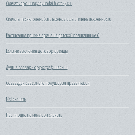
Скачать прошивку hyundai h ccr2701
Скачать песню оленибитс важна лишь степень искренности
Расписания приема врачей в детской поликлинике 6
Если не заключен договор аренды
Лучше словарь орфографический
Созвездия северного полушария презентация
Msi скачать
Песня одна на миллион скачать