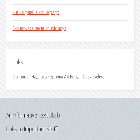
Чит на флай в майнкрафт
Скачать все песни music hayk
Links
Основная Надпись Чертежа А4 Ворд - bezveseliya.
An Informative Text Blurb
Links to Important Stuff