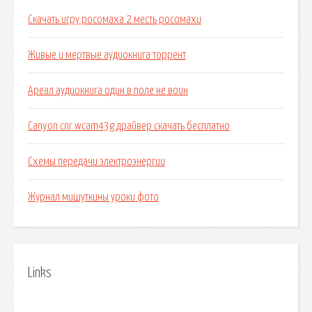
Скачать игру росомаха 2 месть росомахи
Живые и мертвые аудиокнига торрент
Ареал аудиокнига один в поле не воин
Canyon cnr wcam43g драйвер скачать бесплатно
Схемы передачи электроэнергии
Журнал мишуткины уроки фото
Links