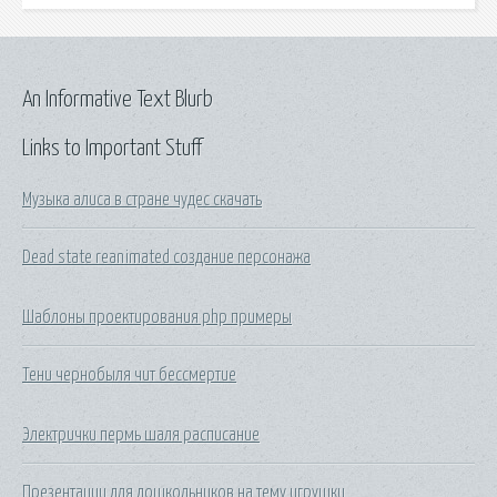
An Informative Text Blurb
Links to Important Stuff
Музыка алиса в стране чудес скачать
Dead state reanimated создание персонажа
Шаблоны проектирования php примеры
Тени чернобыля чит бессмертие
Электрички пермь шаля расписание
Презентации для дошкольников на тему игрушки