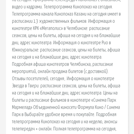
видео и кадрами. Телепрограмма Кинопоказ на сегодня.
Телепрограмма канала Кинопоказ Казани на сегодня имеет в
расписании 13 художественных фильмов. Информация о
кинотеатре КРК «Мегаполис» в Челябинске: расписание
сеансов, цены на билеты, афиша на сегодня и на ближайшие
дни, адрес кинотеатра. Информация о кинотеатре Рио в
Южноуральске: расписание сеансов, цены на билеты, афиша
на сегодня и на ближайшие дни, адрес кинотеатра.
Подробная афиша кинотеатров Челябинска, расписание
мероприятий, онлайн продажа билетов (с доставкой).
Отзывы посетителей, сегодня;. Информация о кинотеатре
Звезда в Твери: расписание сеансов, цены на билеты, афиша
на сегодня и на ближайшие дни, адрес кинотеатра. Цены на
билеты и расписание фильмов в кинотеатре «Синема Парк
Мармелад» Объединенной киносети Формула Кино / Синема
Парк в Выбирайте удобное время и покупайте. Подробная
телепрограмма Кинопоказ на сегодня и на неделю, анонсы
телепередач + онлайн. Полная телепрограмма на сегодня,