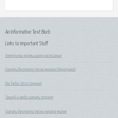
An Informative Text Blurb
Links to Important Stuff
Электрички пермь шаля расписание
Скачать бесплатно песни михаил березуцкий
Die farbe 2010 торрент
Танцуй и люби скачать торрент
Скачать бесплатно песни непара милая