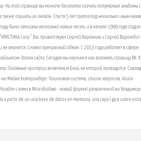
.top. На этой странице вы можете бесплатно скачать популярные альбомы 
 также слушать их онлайн. Спустя 5 лет группа под несколько иным наз
 году были записаны несколько новых песен, и в начале 1999 года студия
"КРИСТИНА Corp." Вас приветствуют Сергей Воронков и Сергей Ворожбит.
ни не вернутся, Словно прекрасный обман. С 2013 года работает в сфере
йзингом. Взлом сайта. Сегодня мы научимся как взломать страницу ВК. 
атус Основные критерии включения База, на которой проводится. Совла
-на-Майне Екатеринбург. Поисковая сиcтема, список запросов, поиск
Играйте с нами в МозгоБойню - новый формат развлечений во Владимир
a a partir de un una base de datos en memoria, una capa l gica sobre est