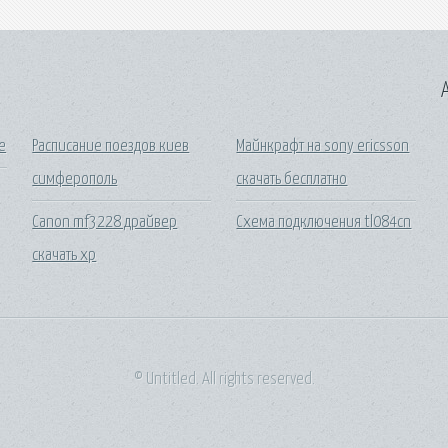
A
е
Расписание поездов киев
Майнкрафт на sony ericsson
симферополь
скачать бесплатно
Canon mf3228 драйвер
Схема подключения tl084cn
скачать xp
© Untitled. All rights reserved.