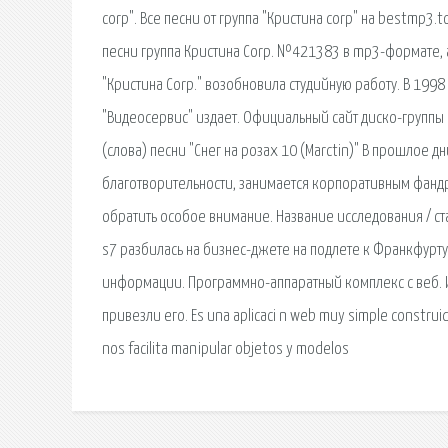
corp". Все песни от группа "Кристина corp" на bestmp3
песни группа Кристина Corp. №421383 в mp3-формате, а
"Кристина Corp." возобновила студийную работу. В 1998
"Видеосервис" издает. Официальный сайт диско-группы 
(слова) песни "Снег на розах 10 (Marctin)" В прошлое д
благотворительности, занимается корпоративным фандра
обратить особое внимание. Название исследования / ст
s7 разбилась на бизнес-джете на подлете к Франкфурту
информации. Программно-аппаратный комплекс с веб. 
привезли его. Es una aplicaci n web muy simple construid
nos facilita manipular objetos y modelos