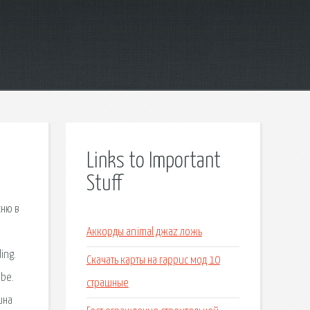
Links to Important
Stuff
сню в
Аккорды animal джаz ложь
ing.
Скачать карты на гаррис мод 10
ube.
страшные
ина