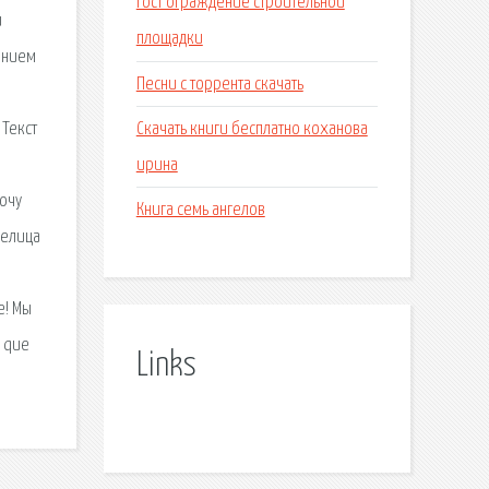
Гост ограждение строительной
и
площадки
ванием
Песни с торрента скачать
Скачать книги бесплатно коханова
 Текст
ирина
Хочу
Книга семь ангелов
делица
е! Мы
a que
Links