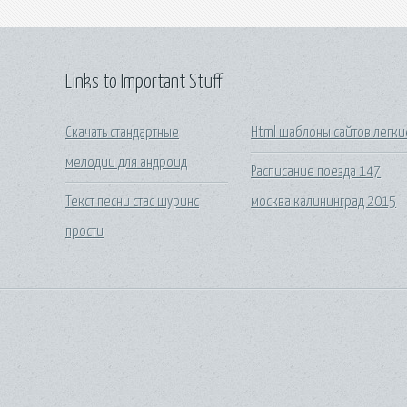
Links to Important Stuff
Скачать стандартные
Html шаблоны сайтов легки
мелодии для андроид
Расписание поезда 147
Текст песни стас шуринс
москва калининград 2015
прости