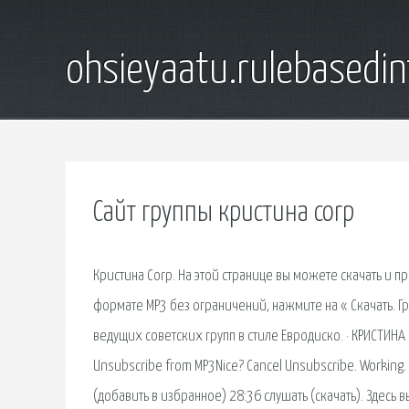
ohsieyaatu.rulebasedin
Сайт группы кристина corp
Кристина Corp. На этой странице вы можете скачать и пр
формате MP3 без ограничений, нажмите на « Скачать. Гр
ведущих советских групп в стиле Евродиско. · КРИСТИНА 
Unsubscribe from MP3Nice? Cancel Unsubscribe. Working. 
(добавить в избранное) 28:36 слушать (скачать). Здесь 