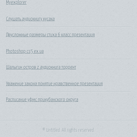
Myexplorer
Слушать аудиокнигу кусака
Двусложные размеры стиха 6 класс презентация
Photoshop cs5 ex ua
Шалыгин остров z аудиокнига торрент
Уважение закона понятие нравственное презентация
Расписание уфмс прикубанского округа
© Untitled. All rights reserved.