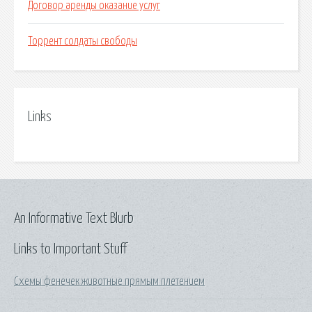
Договор аренды оказание услуг
Торрент солдаты свободы
Links
An Informative Text Blurb
Links to Important Stuff
Схемы фенечек животные прямым плетением