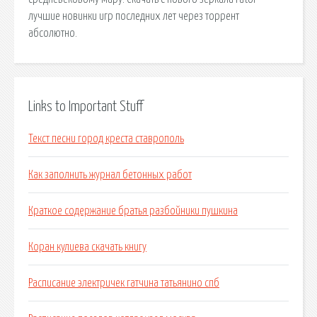
лучшие новинки игр последних лет через торрент
абсолютно.
Links to Important Stuff
Текст песни город креста ставрополь
Как заполнить журнал бетонных работ
Краткое содержание братья разбойники пушкина
Коран кулиева скачать книгу
Расписание электричек гатчина татьянино спб