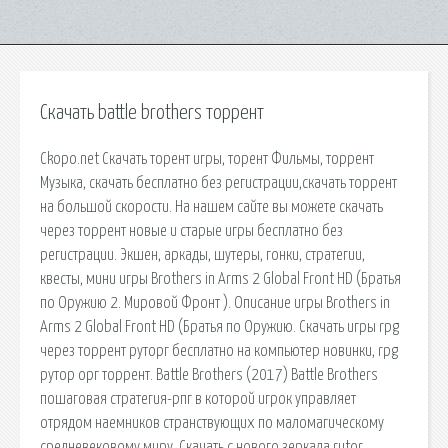
Скачать battle brothers торрент
Ckopo.net Скачать торент игры, торент Фильмы, торрент
Музыка, скачать бесплатно без регистрации,скачать торрент
на большой скорости. На нашем сайте вы можете скачать
через торрент новые и старые игры бесплатно без
регистрации. Экшен, аркады, шутеры, гонки, стратегии,
квесты, мини игры Brothers in Arms 2 Global Front HD (Братья
по Оружию 2. Мировой Фронт ). Описание игры Brothers in
Arms 2 Global Front HD (Братья по Оружию. Скачать игры rpg
через торрент руторг бесплатно на компьютер новинки, rpg
рутор орг торрент. Battle Brothers (2017) Battle Brothers
пошаговая стратегия-рпг в которой игрок управляет
отрядом наемников странствующих по маломагическому
средневековому миру. Скачать с нового зеркала rutor