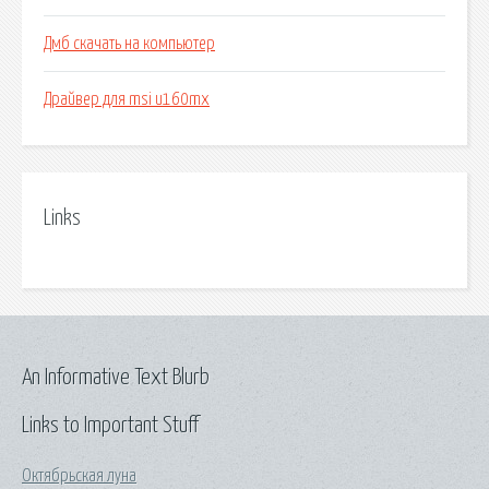
Дмб скачать на компьютер
Драйвер для msi u160mx
Links
An Informative Text Blurb
Links to Important Stuff
Октябрьская луна