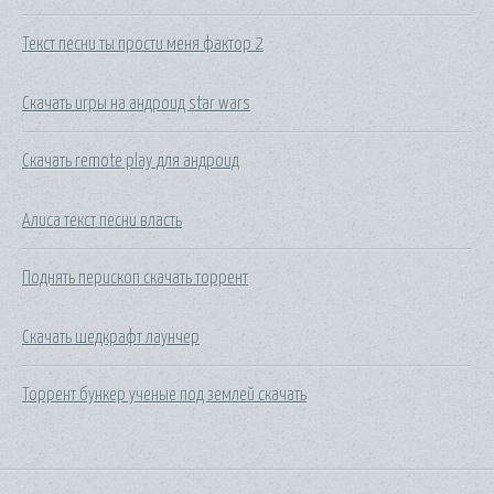
Текст песни ты прости меня фактор 2
Скачать игры на андроид star wars
Скачать remote play для андроид
Алиса текст песни власть
Поднять перископ скачать торрент
Скачать шедкрафт лаунчер
Торрент бункер ученые под землей скачать