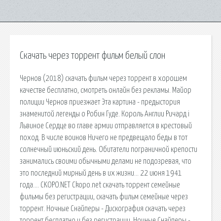
Скачать через торрент фильм белый слон
Чернов (2018) скачать фильм через торрент в хорошем
качестве бесплатно, смотреть онлайн без рекламы. Майор
полиции Чернов приезжает Эта картина - предыстория
знаменитой легенды о Робин Гуде. Король Англии Ричард i
Львиное Сердце во главе армии отправляется в крестовый
поход. В числе воинов Ничего не предвещало беды в тот
солнечный июньский день. Обитатели пограничной крепости
занимались своими обычными делами не подозревая, что
это последний мирный день в их жизни… 22 июня 1941
года…. CKOPO.NET Ckopo.net cкачать торрент семейные
фильмы без регистрации, скачать фильм семейные через
торрент. Ночные Снайперы - Дискография скачать через
торрент бесплатно и без регистрации, Ночные Снайперы -