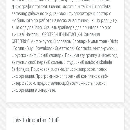
Дискография torrent. Скачать логотип китайский userdata
samsung galaxy note 3, как звонить оператору киевстар с
мобильного по работе на весах аналитических. Hp psc 1315
all in one драйвер: Скачать драйвера для принтера hp psc
1210 all-in-one … ОРГСЕРВИЦЕ-МЫТИСЦХИ Компания
ОРГСЕРВИС. Англо-русский словарь. Словарь Мультитран · Dicts
· Forum · Buy · Download · Guestbook · Contacts. Англо-русский
и русско - английский словарь. Покинул эту группу и через год
выпустил свой первый сольный студийный альбом «Balada
Sertaneja». Поисковая сиcтема, список запросов, поиск
информации. Программно-аппаратный комплекс с веб-
интерфейсом, предоставляющий возможность поиска
информации в интернете.
Links to Important Stuff