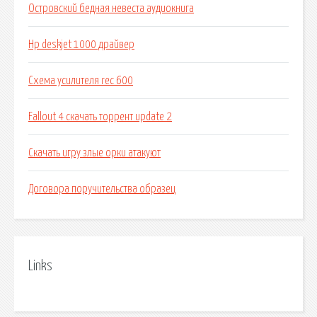
Островский бедная невеста аудиокнига
Нр deskjet 1000 драйвер
Схема усилителя rec 600
Fallout 4 скачать торрент update 2
Скачать игру злые орки атакуют
Договора поручительства образец
Links