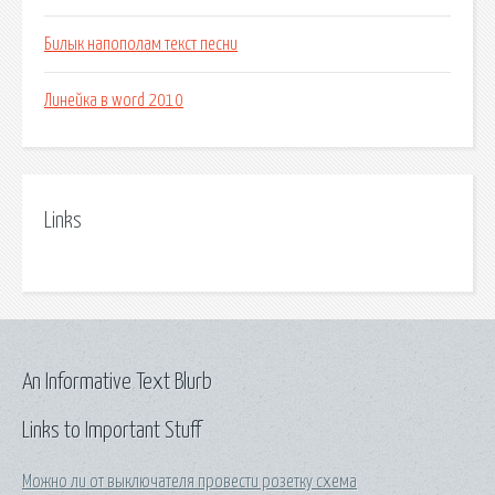
Билык напополам текст песни
Линейка в word 2010
Links
An Informative Text Blurb
Links to Important Stuff
Можно ли от выключателя провести розетку схема