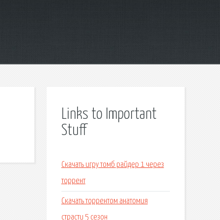
Links to Important
Stuff
Скачать игру томб райдер 1 через
торрент
Скачать торрентом анатомия
страсти 5 сезон