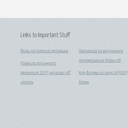
Links to Important Stuff
Моды на падение деревьев
Накладная на внутреннее
перемещение бланк рб
Правила дорожного
движения 2015 украина pdf
Код формы по окуд 045007
скачать
бланк