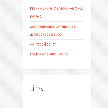
Иван кучин скачать песню жестокий
романс
Дополнительное соглашение к
договору образец рб
Avi что за формат
Создание печатной книги
Links