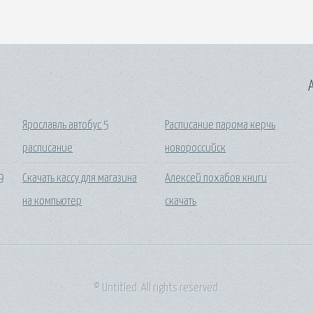
A
Ярославль автобус 5
Расписание парома керчь
расписание
новороссийск
9
Скачать кассу для магазина
Алексей похабов книги
на компьютер
скачать
© Untitled. All rights reserved.