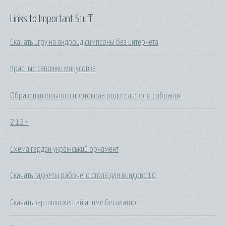
Links to Important Stuff
Скачать игру на андроид симпсоны без интернета
Красные сапожки минусовка
Образец школьного протокола родительского собрания
2 12 4
Схема гердан український орнамент
Скачать гаджеты рабочего стола для виндовс 10
Скачать картинки хентай аниме бесплатно