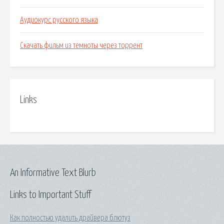
Аудиокурс русского языка
Скачать фильм из темноты через торрент
Links
An Informative Text Blurb
Links to Important Stuff
Как полностью удалить драйвера блютуз