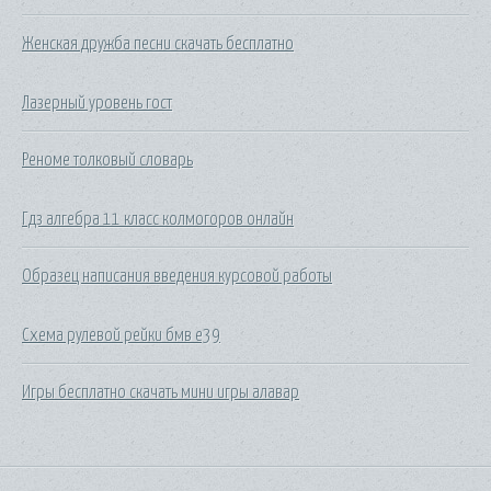
Женская дружба песни скачать бесплатно
Лазерный уровень гост
Реноме толковый словарь
Гдз алгебра 11 класс колмогоров онлайн
Образец написания введения курсовой работы
Схема рулевой рейки бмв е39
Игры бесплатно скачать мини игры алавар