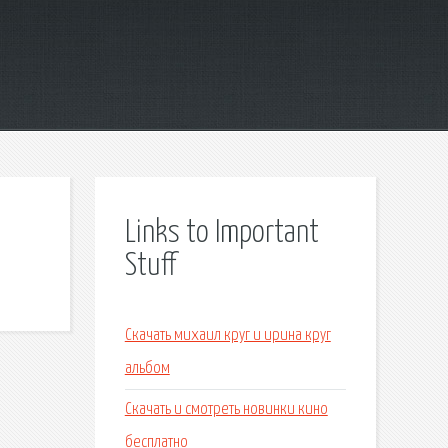
Links to Important
Stuff
Скачать михаил круг и ирина круг
альбом
Скачать и смотреть новинки кино
бесплатно