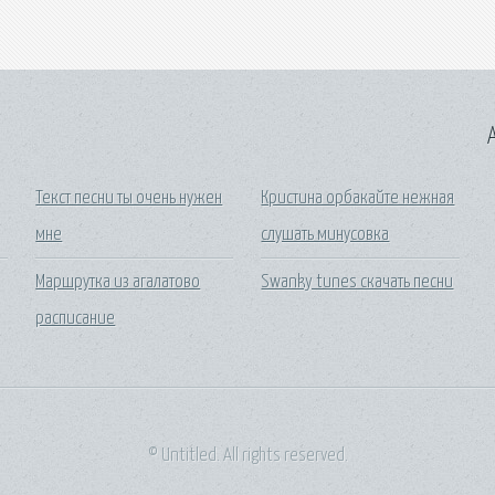
A
Текст песни ты очень нужен
Кристина орбакайте нежная
мне
слушать минусовка
Маршрутка из агалатово
Swanky tunes скачать песни
расписание
© Untitled. All rights reserved.