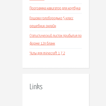
Программа навигатор для ноутбука
Ершова голобородько 5 класс
решебник онлайн
Статистический листок прибытия по
форме 12п бланк
Читы для minecraft 1 7 2
Links