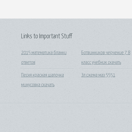
Links to Important Stuff
2015 математика бланки
Ботвинников черчение 7 8
ответов
класс учебник скачать
Песня красная шапочка
Эл схема маз 5551
минусовка скачать