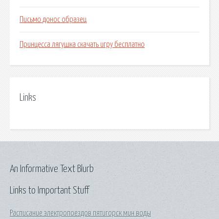
Письмо донос образец
Принцесса лягушка скачать игру бесплатно
Links
An Informative Text Blurb
Links to Important Stuff
Расписание электропоездов пятигорск мин воды