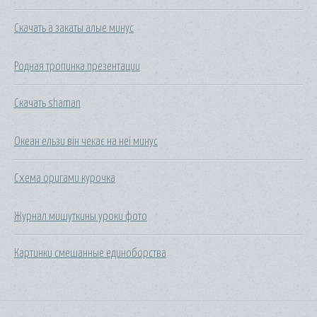
Скачать а закаты алые минус
Родная тропинка презентации
Скачать shaman
Океан ельзи він чекає на неї минус
Схема оригами курочка
Журнал мишуткины уроки фото
Картинки смешанные единоборства