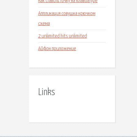
Как ставить точку на клавиатуре
Аппликация совушка крючком
схема
2 unlimited hits unlimited
Айфон приложение
Links