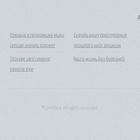
A
Поющие в терновнике мини
Скачать книгу преступления
сериал скачать торрент
прошлого кейт аткинсон
Storage card navione
Книга жизнь без болезней
navione exe
© Untitled. All rights reserved.