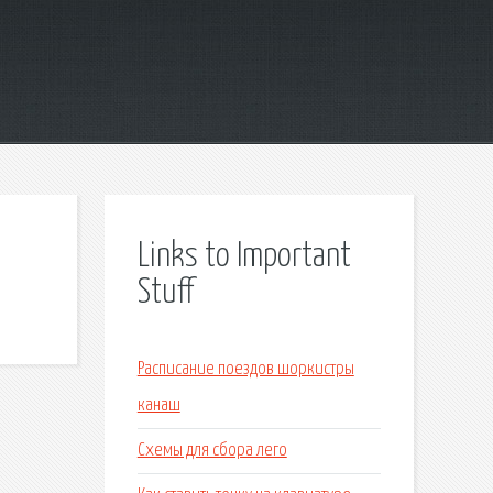
Links to Important
Stuff
Расписание поездов шоркистры
канаш
Схемы для сбора лего