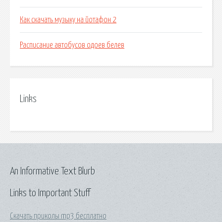
Как скачать музыку на йотафон 2
Расписание автобусов одоев белев
Links
An Informative Text Blurb
Links to Important Stuff
Скачать приколы mp3 бесплатно