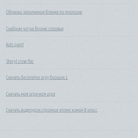
Образец заполнения бланка по прописке
Скайрим чит на броню соловья
Kids paint
Sheryl crow flac
Скачать бесплатно игру биошок 1
Скачать моя игра моя игра
Скачать видеоурок строение атома химия 8 класс