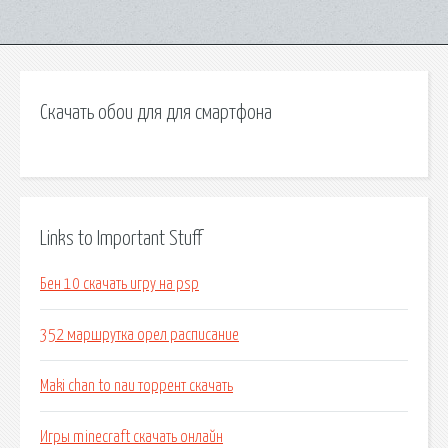
Скачать обои для для смартфона
Links to Important Stuff
Бен 10 скачать игру на psp
352 маршрутка орел расписание
Maki chan to nau торрент скачать
Игры minecraft скачать онлайн