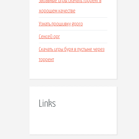
Забавные игры скачать торрент в
хорошем качестве
Узнать прошивку gopro
Сенсей орг
Скачать игры буря в пустыне через
торрент
Links