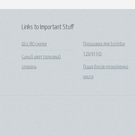
Links to Important Stuff
Шсс 80 схема
Прошивка для toshiba
32lv933rb
Синий цвет толковый
словарь
Пища богов прокопенко
книга