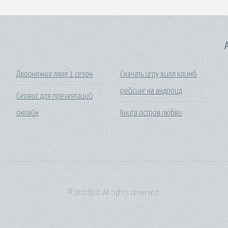
A
Дворняжка ляля 1 сезон
Скачать игру хилл климб
рейсинг на андроид
Сервис для презентаций
онлайн
Книга остров любви
© Untitled. All rights reserved.