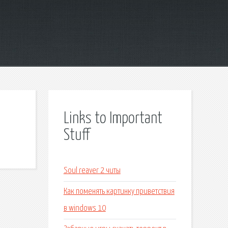
Links to Important
Stuff
Soul reaver 2 читы
Как поменять картинку приветствия
в windows 10